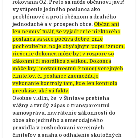
rokovania OZ.
Preto sa môže občanovi javiť
vystúpenie jedného poslanca ako
problémové a proti občanom a druhého
jednoduché a v prospech obce.
Občan ani
len nemusí tušiť, že vyjadrenie niektorého
poslanca sa síce počúva dobre, znie
pochopiteľne, no je obyčajným populizmom,
riešenie dokonca môže byť v rozpore so
zákonmi či morálkou a etikou. Dokonca
môže kryť možnú trestnú činnosť verejných
činiteľov, či poslanec znemožňuje
vykonanie kontroly tam, kde len kontrola
preukáže, aké sú fakty.
Osobne vidím, že
v Šintave prebieha
vážny a tvrdý zápas o transparentnú
samosprávu, navrátenie zákonnosti do
obce ako jediného a smerodajného
pravidla v rozhodovaní verejných
činiteľov a snahu o odhalenie skutočných