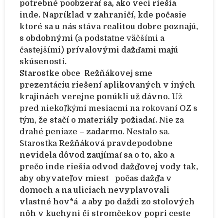
potrebné poobzerať sa, ako veci riešia
inde. Napríklad v zahraničí, kde počasie
ktoré sa u nás stáva realitou dobre poznajú,
s obdobnými
(a podstatne väčšími a
častejšími)
prívalovými dažďami majú
skúsenosti.
Starostke obce Režňákovej sme
prezentáciu riešení aplikovaných v iných
krajinách verejne ponúkli už dávno.
Už
pred niekoľkými mesiacmi na rokovaní OZ s
tým, že
stačí o materiály požiadať.
Nie za
drahé peniaze –
zadarmo
. Nestalo sa.
Starostka
Režňáková pravdepodobne
nevidela dôvod zaujímať sa o to, ako a
prečo inde riešia odvod dažďovej vody tak,
aby obyvateľov miest počas dažďa v
domoch a na uliciach nevyplavovali
vlastné hov*á a aby po daždi zo stolových
nôh v kuchyni či stromčekov popri ceste