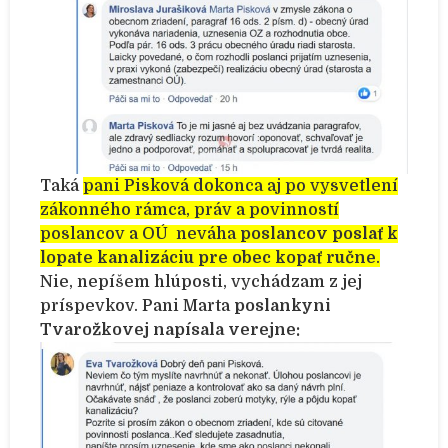
Taká
pani Pisková dokonca aj po vysvetlení
zákonného rámca, práv a povinností
poslancov a OÚ neváha
poslancov poslať k
lopate kanalizáciu pre obec kopať ručne
.
Nie, nepíšem hlúposti, vychádzam z jej
príspevkov. Pani Marta
poslankyni
Tvarožkovej napísala verejne: