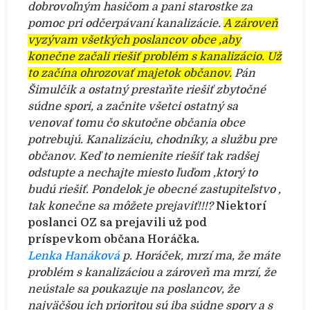
dobrovoľným hasičom a pani starostke za
pomoc pri odčerpávaní kanalizácie.
A zároveň
vyzývam všetkých poslancov obce ,aby
konečne začali riešiť problém s kanalizácio. Už
to začína ohrozovať majetok občanov.
Pán
Šimulčik a ostatný prestaňte riešiť zbytočné
súdne spori, a začnite všetci ostatný sa
venovať tomu čo skutočne občania obce
potrebujú. Kanalizáciu, chodníky, a službu pre
občanov. Keď to nemienite riešiť tak radšej
odstupte a nechajte miesto ľuďom ,ktorý to
budú riešiť.
Pondelok je obecné zastupiteľstvo ,
tak konečne sa môžete prejaviť!!!?
Niektorí
poslanci OZ sa prejavili už pod
príspevkom občana Horáčka.
Lenka Hanáková
p. Horáček, mrzí ma, že máte
problém s kanalizáciou a zároveň ma mrzí, že
neústale sa poukazuje na poslancov, že
najväčšou ich prioritou sú iba súdne spory a s