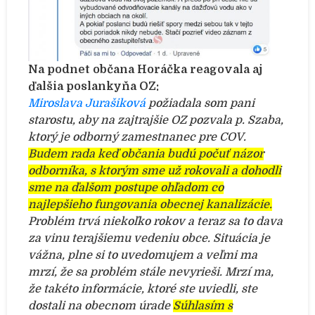
Na podnet občana Horáčka reagovala aj
ďalšia poslankyňa OZ:
M
iroslava Jurašiková
požiadala som pani
starostu, aby na zajtrajšie OZ pozvala p. Szaba,
ktorý je odborný zamestnanec pre COV.
Budem rada keď občania budú počuť názor
odborníka, s ktorým sme už rokovali a dohodli
sme na ďalšom postupe ohľadom co
najlepšieho fungovania obecnej kanalizácie.
Problém trvá niekoľko rokov a teraz sa to dava
za vinu terajšiemu vedeniu obce. Situácia je
vážna, plne si to uvedomujem a veľmi ma
mrzí, že sa problém stále nevyrieši. Mrzí ma,
že takéto informácie, ktoré ste uviedli, ste
dostali na obecnom úrade
Súhlasím s