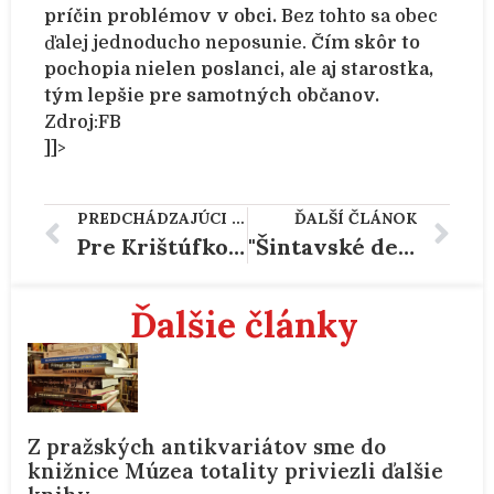
príčin problémov v obci.
Bez tohto sa obec
ďalej jednoducho neposunie.
Čím skôr to
pochopia nielen poslanci, ale aj starostka,
tým lepšie pre samotných občanov.
Zdroj:FB
]]>
PREDCHÁDZAJÚCI ČLÁNOK
ĎALŠÍ ČLÁNOK
Pre Krištúfkovú nie je najväčším problémom stretnutie s Kočnerom na jeho jachte, ale tajenie tejto skutočnosti.
"Šintavské deti bezpečne na prázdniny" – už v piatok počas dňa akcia pre deti zo Šintavy
Ďalšie články
Z pražských antikvariátov sme do
knižnice Múzea totality priviezli ďalšie