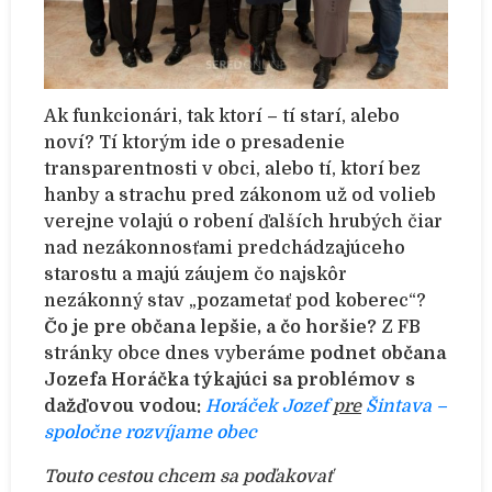
Ak funkcionári, tak ktorí – tí starí, alebo
noví? Tí ktorým ide o presadenie
transparentnosti v obci, alebo tí, ktorí bez
hanby a strachu pred zákonom už od volieb
verejne volajú o robení ďalších hrubých čiar
nad nezákonnosťami predchádzajúceho
starostu a majú záujem čo najskôr
nezákonný stav „pozametať pod koberec“?
Čo je pre občana lepšie, a čo horšie?
Z FB
stránky obce dnes vyberáme
podnet občana
Jozefa Horáčka týkajúci sa problémov s
dažďovou vodou:
Horáček Jozef
pre
Šintava –
spoločne rozvíjame obec
Touto cestou chcem sa poďakovať