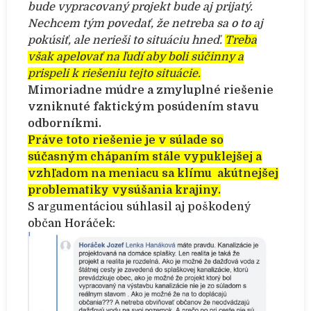
bude vypracovaný projekt bude aj prijatý.
Nechcem tým povedať, že netreba sa o to aj
pokúsiť, ale nerieši to situáciu hneď.
Treba
však apelovať na ľudí aby boli súčinny a
prispeli k riešeniu tejto situácie.
Mimoriadne múdre a zmyluplné riešenie
vzniknuté faktickým posúdením stavu
odborníkmi.
Práve toto riešenie je v súlade so
súčasným chápaním stále vypuklejšej a
vzhľadom na meniacu sa klímu akútnejšej
problematiky vysúšania krajiny.
S argumentáciou súhlasil aj poškodený
občan Horáček: