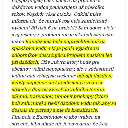
najspodnejšej časti obce a na problém s
dažďovou vodou poukazujem už niekoľko
rokov. Najskôr však otázka. Odkiaľ máte
informáciu ,že minulý rok bolo zamietnuté
vyčleniť 30 tisic€ na projekt? Sám dobre viete
a aj píšete,že problém nie je s kanalizáciu ako
takou.
Kanalizácia bola naprojektovaná na
splaškovú vodu a tá je podľa vyjadrenia
odborníkov dostačujúca.Problem nastáva len
pri dažďoch.
Čiže ,návrh ktorý bude pre
občanov veľmi nepopulárny, ale v súčastnosti
jediné najrýchlejšie riešenie:
odpojiť dažďové
zvody napojené na kanalizáciu a vodu zo
striech a dvorov zviesť do voľného terénu,
záhrad, trativodov, Obnoviť priekopy (ktoré
boli zahrnuté) a riešiť dažďovú vodu tak ,aby sa
dostala do prírody a nie do kanalizácie.
Financie z Eurofondov je ako vrabec na
streche, lebo nikde nie je povedané ,že keď