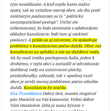
tým nesúhlasím. A keď nejde karta súdne
spory, tak sa vytiahne rozvoj obce, ale iba proti
niektorým poslancom sa tá “ politická
nesympatickosť pestuje“. Určite ste
informovaný, že bolo stretnutie s odobrníkmi
ohľadne kanalizácie, boli tam aj niektorí
poslanci. A
prišlo sa aj záverom, čo spôsobuje
problémy s kanalizáciou počas dažďa. Obec má
kanalizáciu na splašky a nie na dažďovú vodu.
Ak by mali troška pochopenia ľudia, jeden k
druhému, v tejto obci a zariadili si odvádzanie
dažďovej vody na zatrávnené plochy,
predzáhradky, záhrady, tak v spodnej časti
obce je oveľa menej problémov počas silného
dažďa.
Kanalizácia by stačila.
Eva Tvarožková
Dobrý deň, musím reagovať
pán Horáček na Váš komentár. Veľmi dobre
Vám rozumiem ,lebo ja sama bývam v