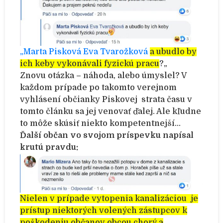
„Marta Pisková
Eva Tvarožková
a ubudlo by
ich keby vykonávali fyzickú pracu
?
„
Znovu otázka – náhoda, alebo úmyslel? V
každom prípade po takomto verejnom
vyhlásení občianky Piskovej strata času v
tomto článku sa jej venovať ďalej. Ale kľudne
to môže skúsiť niekto kompetentnejší…
Ďalší občan vo svojom príspevku napísal
krutú pravdu:
Nielen v prípade vytopenia kanalizáciou je
prístup niektorých volených zástupcov k
poškodeniu občanov obcou chorý a