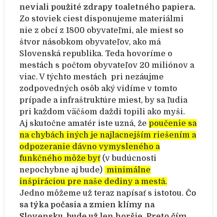
neviali použité zdrapy toaletného papiera.
Zo stoviek ciest disponujeme materiálmi
nie z obcí z 1800 obyvateľmi, ale miest so
štvor násobkom obyvateľov, ako má
Slovenská republika. Teda hovoríme o
mestách s počtom obyvateľov 20 miliónov a
viac. V týchto mestách pri nezáujme
zodpovedných osôb aký vidíme v tomto
prípade a infraštruktúre miest, by sa ľudia
pri každom väčšom daždi topili ako myši.
Aj skutočne amatér iste uzná, že
poučenie sa
na chybách iných je najlacnejším riešením a
odpozeranie dávno vymysleného a
funkčného môže byť
(v budúcnosti
nepochybne aj bude)
minimálne
inšpiráciou pre naše dediny a mestá.
Jedno môžeme už teraz napísať s istotou.
Čo
sa týka počasia a zmien klímy na
Slovensku, bude už len horšie. Preto čím