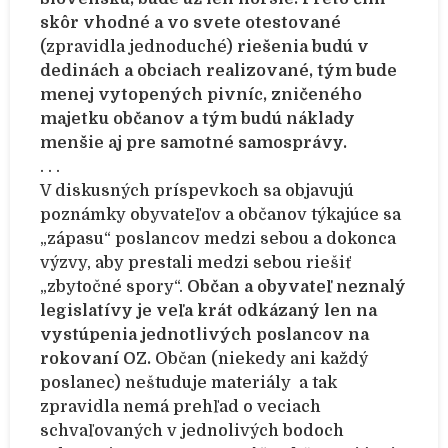
skôr vhodné a vo svete otestované
(zpravidla jednoduché)
riešenia budú v
dedinách a obciach realizované, tým bude
menej vytopených pivníc, zničeného
majetku občanov a tým budú náklady
menšie aj pre samotné samosprávy.
. . .
V diskusných príspevkoch sa objavujú
poznámky obyvateľov a občanov týkajúce sa
„zápasu“ poslancov medzi sebou a dokonca
výzvy, aby prestali medzi sebou riešiť
„zbytočné spory“.
Občan a obyvateľ neznalý
legislatívy je veľa krát odkázaný len na
vystúpenia jednotlivých poslancov na
rokovaní OZ.
Občan (niekedy ani každý
poslanec) neštuduje materiály a tak
zpravidla nemá prehľad o veciach
schvaľovaných v jednolivých bodoch