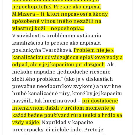
nepochopiteľný. Presne ako napísal
M.Mizera –
tí, ktorí neprávosť a škody
spôsobené vinou iného nezažili na
vlastnej koži – nepochopia…
V súvislosti s problémom vytápania
kanalizáciou to presne ako napísala
poslankyňa Tvarožková.
Problém nie je s
kanalizáciou odvádzajúcou splaškové vody a
odpad, ale s jej kapacitou pri dažďoch
. Ak
niekoho napadne „jednoduché riešenie
zložitého problému“ (ako je v diskusiách
prevažne neodborníkov zvykom) a navrhne
hrubé kanalizačné rúry, ktoré by jej kapacitu
navýšili, tak hneď na úvod –
pri dostatočne
intenzívnom daždi v určitom momente je
každá bežne používaná rúra tenká a hrdlo sa
vždy nájde.
Napríklad v kapacite
prečerpačky, či niekde inde. Preto
je