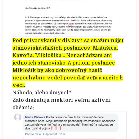
Pod príspevkami v diskusii sa snažím
nájsť
stanoviská ďalších poslancov.
Matušicu,
Kavoňa, Miklošíka
… Nenachádzam ani
jedno ich stanovisko. A pritom
poslanec
Miklošík by ako dobrovoľný hasič
nepochybne vedel povedať veľa a určite k
veci.
Náhoda, alebo úmysel?
Zato diskutujú niektorí veľmi aktívni
občania: