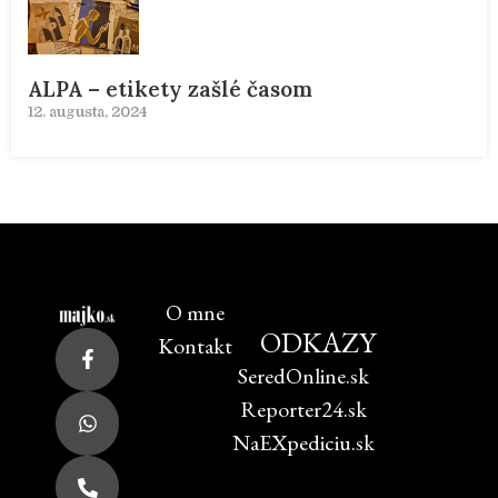
ALPA – etikety zašlé časom
12. augusta, 2024
O mne
ODKAZY
Kontakt
SeredOnline.sk
Reporter24.sk
NaEXpediciu.sk