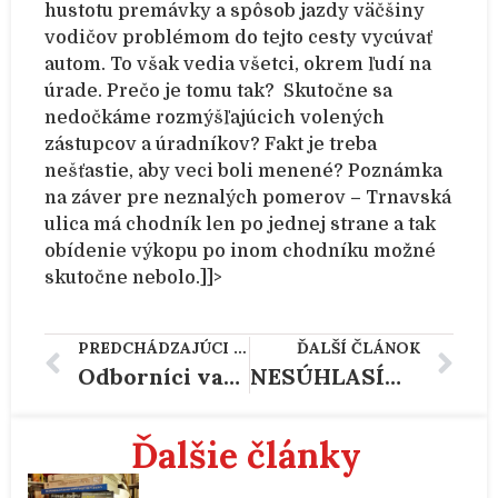
hustotu premávky a spôsob jazdy väčšiny
vodičov problémom do tejto cesty vycúvať
autom. To však vedia všetci, okrem ľudí na
úrade. Prečo je tomu tak? Skutočne sa
nedočkáme rozmýšľajúcich volených
zástupcov a úradníkov? Fakt je treba
nešťastie, aby veci boli menené? Poznámka
na záver pre neznalých pomerov – Trnavská
ulica má chodník len po jednej strane a tak
obídenie výkopu po inom chodníku možné
skutočne nebolo.]]>
PREDCHÁDZAJÚCI ČLÁNOK
ĎALŠÍ ČLÁNOK
Odborníci varujú na predávkovanie Ivermektinom. Hodne ľudí stále popiera vedecké výskumy a verí nezmyslom
NESÚHLASÍM! PREHRALI SME BOJ SAMI SO SEBOU!
Ďalšie články