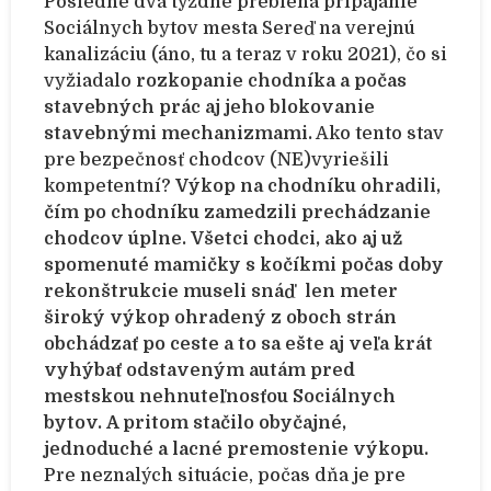
Posledné dva týždne prebieha pripájanie
Sociálnych bytov mesta Sereď na verejnú
kanalizáciu (áno, tu a teraz v roku 2021), čo si
vyžiadalo
rozkopanie chodníka a počas
stavebných prác aj jeho blokovanie
stavebnými mechanizmami.
Ako tento stav
pre bezpečnosť chodcov (NE)vyriešili
kompetentní?
Výkop na chodníku ohradili,
čím po chodníku zamedzili prechádzanie
chodcov úplne.
Všetci chodci, ako aj už
spomenuté mamičky s kočíkmi počas doby
rekonštrukcie museli snáď len meter
široký výkop ohradený z oboch strán
obchádzať po ceste a to sa ešte aj veľa krát
vyhýbať odstaveným autám pred
mestskou nehnuteľnosťou Sociálnych
bytov.
A pritom stačilo obyčajné,
jednoduché a lacné premostenie výkopu.
Pre neznalých situácie, počas dňa je pre