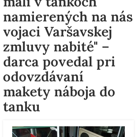
mali v tankoch
namierených na nás
vojaci Varšavskej
zmluvy nabité" –
darca povedal pri
odovzdávaní
makety náboja do
tanku