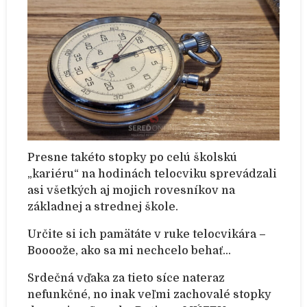
Presne takéto stopky po celú školskú
„kariéru“ na hodinách telocviku sprevádzali
asi všetkých aj mojich rovesníkov na
základnej a strednej škole.
Určite si ich pamätáte v ruke telocvikára –
Boooože, ako sa mi nechcelo behať…
Srdečná vďaka za tieto síce nateraz
nefunkčné, no inak veľmi zachovalé stopky