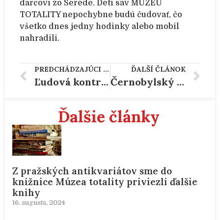
darcovi zo Serede. Deti sav MÚZEU
TOTALITY nepochybne budú čudovať, čo
všetko dnes jedny hodinky alebo mobil
nahradili.
PREDCHÁDZAJÚCI ČLÁNOK
ĎALŠÍ ČLÁNOK
Ľudová kontrola (1984) -kontrolórky zo Serede
Černobylský denník URBEX – kniha v MÚZEU TOTALITY
Ďalšie články
Z pražských antikvariátov sme do
knižnice Múzea totality priviezli ďalšie
knihy
16. augusta, 2024