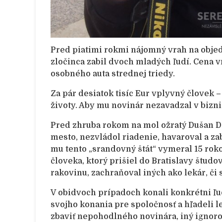
Pred piatimi rokmi nájomný vrah na obje
zločinca zabil dvoch mladých ľudí. Cena
osobného auta strednej triedy.
Za pár desiatok tisíc Eur vplyvný človek
životy. Aby mu novinár nezavadzal v bizn
Pred zhruba rokom na mol ožratý Dušan D
mesto, nezvládol riadenie, havaroval a zab
mu tento „srandovný štát“ vymeral 15 rok
človeka, ktorý prišiel do Bratislavy študo
rakovinu, zachraňoval iných ako lekár, či
V obidvoch prípadoch konali konkrétni ľu
svojho konania pre spoločnosť a hľadeli l
zbaviť nepohodlného novinára, iný ignorov