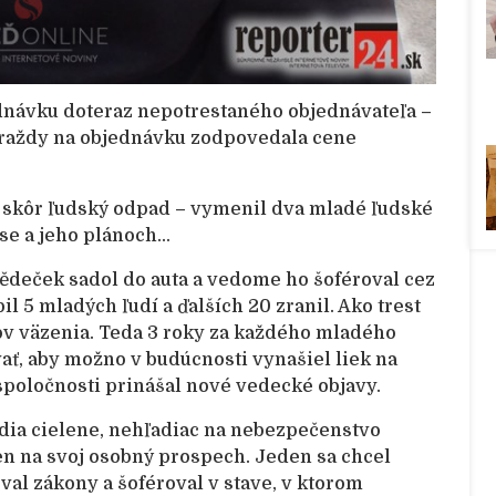
dnávku doteraz nepotrestaného objednávateľa –
 vraždy na objednávku zodpovedala cene
 – skôr ľudský odpad – vymenil dva mladé ľudské
ise a jeho plánoch…
ědeček sadol do auta a vedome ho šoféroval cez
il 5 mladých ľudí a ďalších 20 zranil. Ako trest
ov väzenia. Teda 3 roky za každého mladého
vať, aby možno v budúcnosti vynašiel liek na
 spoločnosti prinášal nové vedecké objavy.
dia cielene, nehľadiac na nebezpečenstvo
en na svoj osobný prospech. Jeden sa chcel
al zákony a šoféroval v stave, v ktorom