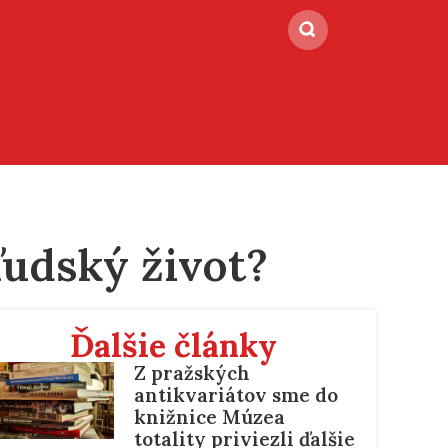
ľudský život?
Ďalšie články
Z pražských
antikvariátov sme do
knižnice Múzea
totality priviezli ďalšie