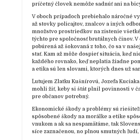
príčetný človek nemôže sadnúť ani na bic
V oboch prípadoch prebiehalo náročné vyš
až stovky policajtov, znalcov a iných odbo
množstvo prostriedkov na zistenie všetkéh
týchto pre spoločnosť brutálnych činov. 
pobúrená až šokovaná z toho, čo sa v naše
stať. Kam až môže dospieť situácia, keď n
každého rovnako, keď neplatia žiadne po
a etika sú len slovami, ktorých dnes už 
Ľutujem Zlatku Kušnírovú, Jozefa Kuciaka 
mohli žiť, keby si štát plnil povinnosti v 
pre občanov potrebný.
Ekonomické škody a problémy sú riešiteľn
spôsobené škody na morálke a etike spôso
vnukom a ak sa nespamätáme, tak Slovens
síce zaznačenou, no plnou smutných ľudí,