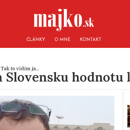
ČLÁNKY
O MNE
KONTAKT
,
Tak to vidím ja...
a Slovensku hodnotu 