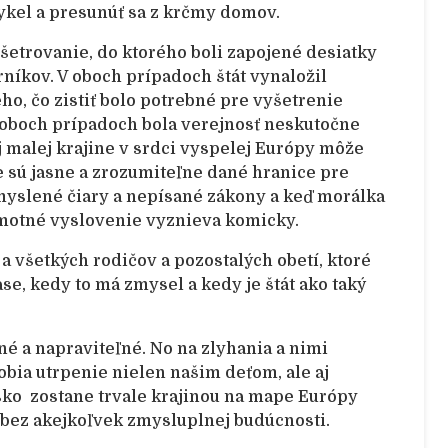
ykel a presunúť sa z krčmy domov.
etrovanie, do ktorého boli zapojené desiatky
rníkov. V oboch prípadoch štát vynaložil
o, čo zistiť bolo potrebné pre vyšetrenie
V oboch prípadoch bola verejnosť neskutočne
j malej krajine v srdci vyspelej Európy môže
ie sú jasne a zrozumiteľne dané hranice pre
myslené čiary a nepísané zákony a keď morálka
samotné vyslovenie vyznieva komicky.
a všetkých rodičov a pozostalých obetí, ktoré
čase, kedy to má zmysel a kedy je štát ako taký
é a napraviteľné. No na zlyhania a nimi
bia utrpenie nielen našim deťom, ale aj
ko zostane trvale krajinou na mape Európy
 bez akejkoľvek zmysluplnej budúcnosti.