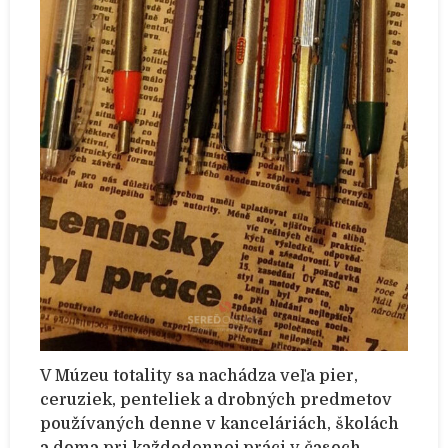
V Múzeu totality sa nachádza veľa pier,
ceruziek, penteliek a drobných predmetov
používaných denne v kanceláriách, školách
a doma pri každodennej práci v časoch,