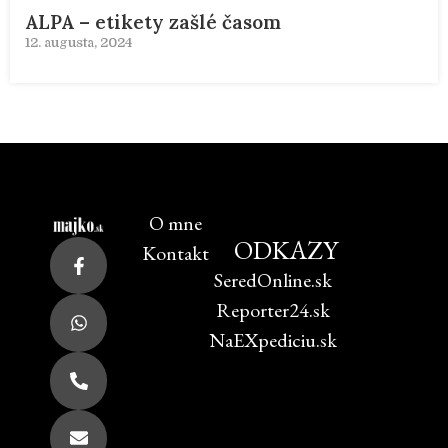
ALPA – etikety zašlé časom
12. augusta, 2024
O mne
ODKAZY
Kontakt
SeredOnline.sk
Reporter24.sk
NaEXpediciu.sk