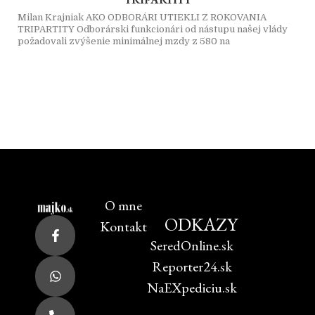
Milan Krajniak AKO ODBORÁRI UTIEKLI Z ROKOVANIA
TRIPARTITY Odborárski funkcionári od nástupu našej vlády
požadovali zvýšenie minimálnej mzdy z 580 na
O mne
ODKAZY
Kontakt
SeredOnline.sk
Reporter24.sk
NaEXpediciu.sk