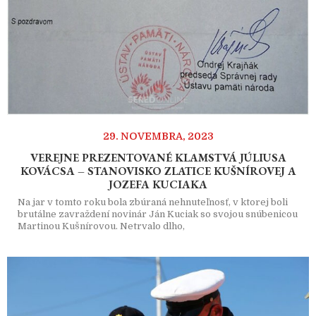
29. NOVEMBRA, 2023
VEREJNE PREZENTOVANÉ KLAMSTVÁ JÚLIUSA
KOVÁCSA – STANOVISKO ZLATICE KUŠNÍROVEJ A
JOZEFA KUCIAKA
Na jar v tomto roku bola zbúraná nehnuteľnosť, v ktorej boli
brutálne zavraždení novinár Ján Kuciak so svojou snúbenicou
Martinou Kušnírovou. Netrvalo dlho,