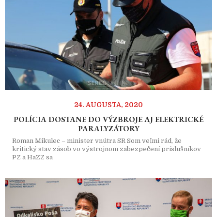
24. AUGUSTA, 2020
POLÍCIA DOSTANE DO VÝZBROJE AJ ELEKTRICKÉ
PARALYZÁTORY
Roman Mikulec – minister vnútra SR Som veľmi rád, že
kritický stav zásob vo výstrojnom zabezpečení príslušníkov
PZ a HaZZ sa