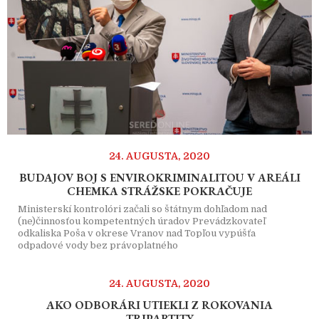
24. AUGUSTA, 2020
BUDAJOV BOJ S ENVIROKRIMINALITOU V AREÁLI
CHEMKA STRÁŽSKE POKRAČUJE
Ministerskí kontrolóri začali so štátnym dohľadom nad
(ne)činnosťou kompetentných úradov Prevádzkovateľ
odkaliska Poša v okrese Vranov nad Topľou vypúšťa
odpadové vody bez právoplatného
24. AUGUSTA, 2020
AKO ODBORÁRI UTIEKLI Z ROKOVANIA
TRIPARTITY