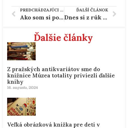
PREDCHÁDZAJÚCI ČLÁNOK
ĎALŠÍ ČLÁNOK
Ako som si podal ruku a hodil reč z Lechom Walesom
Dnes si z rúk predsedu NRSR prevzali cenu Jozefa Miloslava Hurbana ďalšie osobnosti
Ďalšie články
Z pražských antikvariátov sme do
knižnice Múzea totality priviezli ďalšie
knihy
16. augusta, 2024
Veľká obrázková knižka pre deti v