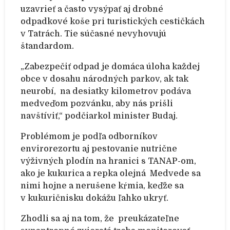
uzavrieť a často vysýpať aj drobné
odpadkové koše pri turistických cestičkách
v Tatrách. Tie súčasné nevyhovujú
štandardom.
„Zabezpečiť odpad je domáca úloha každej
obce v dosahu národných parkov, ak tak
neurobí, na desiatky kilometrov podáva
medveďom pozvánku, aby nás prišli
navštíviť,“ podčiarkol minister Budaj.
Problémom je podľa odborníkov
envirorezortu aj pestovanie nutrične
výživných plodín na hranici s TANAP-om,
ako je kukurica a repka olejná Medvede sa
nimi hojne a nerušene kŕmia, keďže sa
v kukuričnisku dokážu ľahko ukryť.
Zhodli sa aj na tom, že preukázateľne