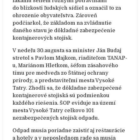
lákaniu šeliem rôznymi potravinami
do blízkosti ľudských sídiel a označil to za
ohrozenie obyvateľstva.
Zároveň
podčiarkol, že základom na zvládnutie
daného stavu je
dôkladné zabezpečenie
kontajnerových stojísk.
V nedeľu 30.augusta sa minister Ján Budaj
stretol s Pavlom Majkom, riaditeľom TANAP-
u, Mariánom Hletkom, šéfom zásahového
tímu pre medveďa zo Štátnej ochrany
prírody, a predstaviteľmi mesta Vysoké
Tatry. Zhodli sa, že dôkladne
zabezpečené
kontajnerové stojiská sú podmienkou
každého riešenia. ŠOP eviduje na území
mesta Vysoké Tatry celkovo 101
nezabezpečených stojísk odpadu.
Odpad musia poriadne zaistiť aj reštaurácie
a hotely a v neposlednom rade sa musia