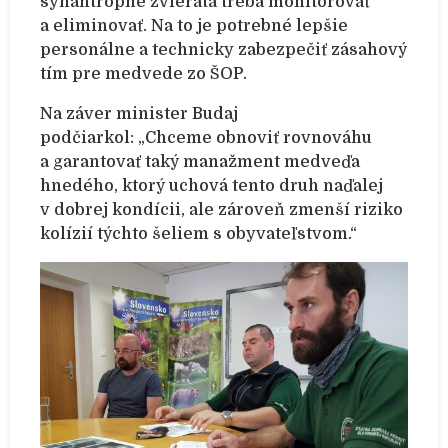
synantropné zvieratá treba monitorovať
a eliminovať. Na to je potrebné lepšie
personálne a technicky zabezpečiť zásahový
tím pre medvede zo ŠOP.
Na záver minister Budaj
podčiarkol: „Chceme obnoviť rovnováhu
a garantovať taký manažment medveďa
hnedého, ktorý uchová tento druh naďalej
v dobrej kondícii,
ale zároveň zmenší riziko
kolízií týchto šeliem s obyvateľstvom.“