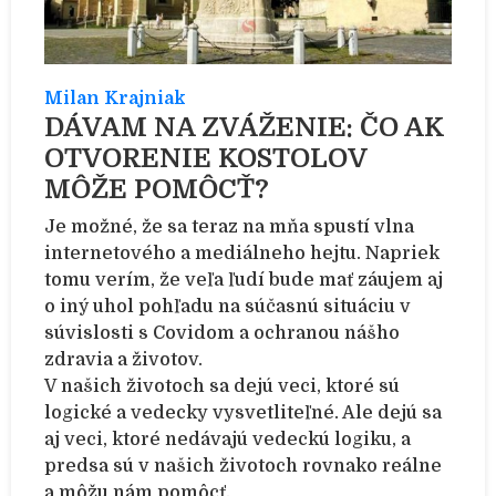
Milan Krajniak
DÁVAM NA ZVÁŽENIE: ČO AK
OTVORENIE KOSTOLOV
MÔŽE POMÔCŤ?
Je možné, že sa teraz na mňa spustí vlna
internetového a mediálneho hejtu. Napriek
tomu verím, že veľa ľudí bude mať záujem aj
o iný uhol pohľadu na súčasnú situáciu v
súvislosti s Covidom a ochranou nášho
zdravia a životov.
V našich životoch sa dejú veci, ktoré sú
logické a vedecky vysvetliteľné. Ale dejú sa
aj veci, ktoré nedávajú vedeckú logiku, a
predsa sú v našich životoch rovnako reálne
a môžu nám pomôcť.