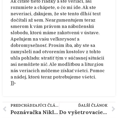
Ak čítate tieto riadky a ste veriaci, asi
rozumiete a chápete, o čo mi ide. Ak ste
neveriaci, ďakujem, že ste tento dlhší text
dočítali až sem. Neargumentujem teraz
smerom k vám právom na náboženskú
slobodu, ktorú máme zakotvenú v ústave.
Apelujem na vašu veľkorysosť a
dobromyseľnosť. Prosím iba, aby ste sa
zamysleli nad otvorením kostolov z tohto
uhla pohľadu: stratiť tým v súčasnej situácii
asi nemôžete nič. Ale modlitbou a liturgiou
nás veriacich môžeme získať všetci. Pomoc
a nádej, ktorú teraz potrebujeme všetci.
]]>
PREDCHÁDZAJÚCI ČLÁNOK
ĎALŠÍ ČLÁNOK
Poznávačka Niklovákov do Rumunskej Cluji a Oradei v roku 1987
Do vyšetrovacieho spisu som doložil knihu "Krstný otec", v ktorej je najlepšie popísaný systém fungovania mafie