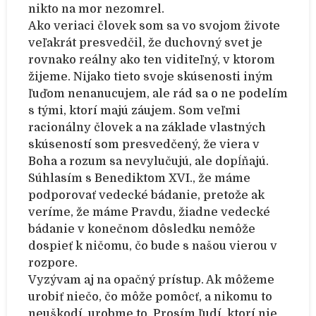
nikto na mor nezomrel.
Ako veriaci človek som sa vo svojom živote
veľakrát presvedčil, že duchovný svet je
rovnako reálny ako ten viditeľný, v ktorom
žijeme. Nijako tieto svoje skúsenosti iným
ľuďom nenanucujem, ale rád sa o ne podelím
s tými, ktorí majú záujem. Som veľmi
racionálny človek a na základe vlastných
skúseností som presvedčený, že viera v
Boha a rozum sa nevylučujú, ale dopĺňajú.
Súhlasím s Benediktom XVI., že máme
podporovať vedecké bádanie, pretože ak
veríme, že máme Pravdu, žiadne vedecké
bádanie v konečnom dôsledku nemôže
dospieť k ničomu, čo bude s našou vierou v
rozpore.
Vyzývam aj na opačný prístup. Ak môžeme
urobiť niečo, čo môže pomôcť, a nikomu to
neuškodí, urobme to. Prosím ľudí, ktorí nie