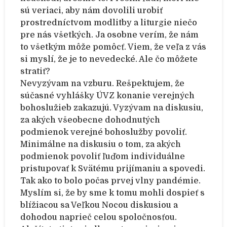
sú veriaci, aby nám dovolili urobiť
prostredníctvom modlitby a liturgie niečo
pre nás všetkých. Ja osobne verím, že nám
to všetkým môže pomôcť. Viem, že veľa z vás
si myslí, že je to nevedecké. Ale čo môžete
stratiť?
Nevyzývam na vzburu. Rešpektujem, že
súčasné vyhlášky ÚVZ konanie verejných
bohoslužieb zakazujú. Vyzývam na diskusiu,
za akých všeobecne dohodnutých
podmienok verejné bohoslužby povoliť.
Minimálne na diskusiu o tom, za akých
podmienok povoliť ľuďom individuálne
pristupovať k Svätému prijímaniu a spovedi.
Tak ako to bolo počas prvej vlny pandémie.
Myslím si, že by sme k tomu mohli dospieť s
blížiacou sa Veľkou Nocou diskusiou a
dohodou naprieč celou spoločnosťou.