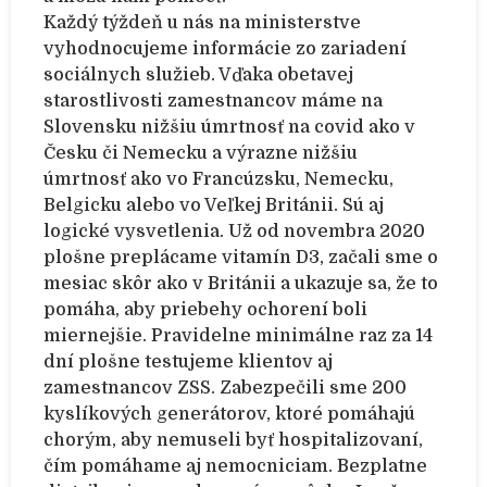
Každý týždeň u nás na ministerstve
vyhodnocujeme informácie zo zariadení
sociálnych služieb. Vďaka obetavej
starostlivosti zamestnancov máme na
Slovensku nižšiu úmrtnosť na covid ako v
Česku či Nemecku a výrazne nižšiu
úmrtnosť ako vo Francúzsku, Nemecku,
Belgicku alebo vo Veľkej Británii. Sú aj
logické vysvetlenia. Už od novembra 2020
plošne preplácame vitamín D3, začali sme o
mesiac skôr ako v Británii a ukazuje sa, že to
pomáha, aby priebehy ochorení boli
miernejšie. Pravidelne minimálne raz za 14
dní plošne testujeme klientov aj
zamestnancov ZSS. Zabezpečili sme 200
kyslíkových generátorov, ktoré pomáhajú
chorým, aby nemuseli byť hospitalizovaní,
čím pomáhame aj nemocniciam. Bezplatne