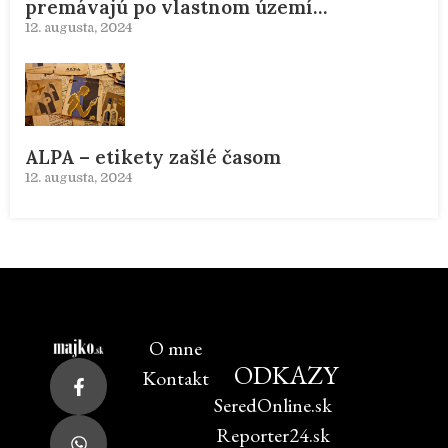
premávajú po vlastnom území…
12. augusta, 2024
ALPA – etikety zašlé časom
12. augusta, 2024
O mne
ODKAZY
Kontakt
SeredOnline.sk
Reporter24.sk