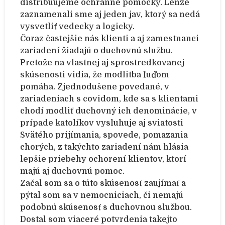
distribuujeme ochranné pomôcky. Lenže
zaznamenali sme aj jeden jav, ktorý sa nedá
vysvetliť vedecky a logicky.
Čoraz častejšie nás klienti a aj zamestnanci
zariadení žiadajú o duchovnú službu.
Pretože na vlastnej aj sprostredkovanej
skúsenosti vidia, že modlitba ľuďom
pomáha. Zjednodušene povedané, v
zariadeniach s covidom, kde sa s klientami
chodí modliť duchovný ich denominácie, v
prípade katolíkov vysluhuje aj sviatosti
Svätého prijímania, spovede, pomazania
chorých, z takýchto zariadení nám hlásia
lepšie priebehy ochorení klientov, ktorí
majú aj duchovnú pomoc.
Začal som sa o túto skúsenosť zaujímať a
pýtal som sa v nemocniciach, či nemajú
podobnú skúsenosť s duchovnou službou.
Dostal som viaceré potvrdenia takejto