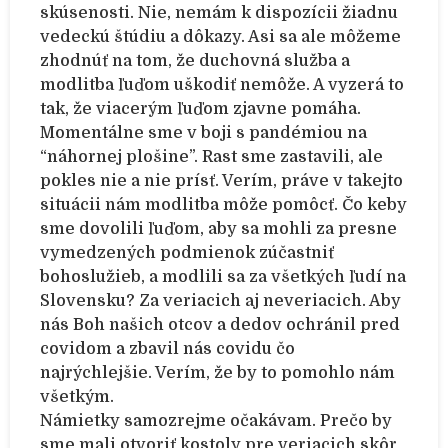
skúsenosti. Nie, nemám k dispozícii žiadnu
vedeckú štúdiu a dôkazy. Asi sa ale môžeme
zhodnúť na tom, že duchovná služba a
modlitba ľuďom uškodiť nemôže. A vyzerá to
tak, že viacerým ľuďom zjavne pomáha.
Momentálne sme v boji s pandémiou na
“náhornej plošine”. Rast sme zastavili, ale
pokles nie a nie prísť. Verím, práve v takejto
situácii nám modlitba môže pomôcť. Čo keby
sme dovolili ľuďom, aby sa mohli za presne
vymedzených podmienok zúčastniť
bohoslužieb, a modlili sa za všetkých ľudí na
Slovensku? Za veriacich aj neveriacich. Aby
nás Boh našich otcov a dedov ochránil pred
covidom a zbavil nás covidu čo
najrýchlejšie. Verím, že by to pomohlo nám
všetkým.
Námietky samozrejme očakávam. Prečo by
sme mali otvoriť kostoly pre veriacich skôr