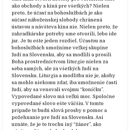
ako obchody a kiná pre všetkých? Nielen
preto, že účasť na bohoslužbách je ako
súčasť náboženskej slobody chránená
ústavou a návšteva kina nie. Nielen preto, že
zahradkárske potreby sme otvorili, lebo ide
jar. Je tu ešte jeden rozdiel. Účasťou na
bohoslužbách umožníme veľkej skupine
ľudí na Slovensku, aby sa modlili a prosili
Boha prostredníctvom liturgie nielen za
seba samých, ale za všetkých ľudí na
Slovensku. Liturgia a modlitba nie je, akoby
sa mohlo niekomu zdať, iba umožnenie časti
ľudí, aby sa venovali svojmu “koníčku”.
Vypovedané slovo má veľkú moc. Spoločne
vypovedané slovo ešte väčšiu. V tomto
prípade to budú slová prosby o pomoc a
požehnanie pre ľudí na Slovensku. Asi
uznáte, že je to trochu iný “žáner”, ako