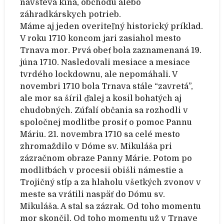
návšteva kina, obchodu alebo
záhradkárskych potrieb.
Máme aj jeden overiteľný historický príklad.
V roku 1710 koncom jari zasiahol mesto
Trnava mor. Prvá obeť bola zaznamenaná 19.
júna 1710. Nasledovali mesiace a mesiace
tvrdého lockdownu, ale nepomáhali. V
novembri 1710 bola Trnava stále “zavretá”,
ale mor sa šíril ďalej a kosil bohatých aj
chudobných. Zúfalí občania sa rozhodli v
spoločnej modlitbe prosiť o pomoc Pannu
Máriu. 21. novembra 1710 sa celé mesto
zhromaždilo v Dóme sv. Mikuláša pri
zázračnom obraze Panny Márie. Potom po
modlitbách v procesii obišli námestie a
Trojičný stĺp a za hlaholu všetkých zvonov v
meste sa vrátili naspäť do Dómu sv.
Mikuláša. A stal sa zázrak. Od toho momentu
mor skončil. Od toho momentu už v Trnave