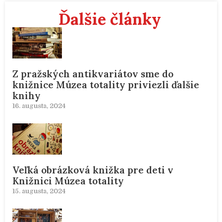
Ďalšie články
Z pražských antikvariátov sme do
knižnice Múzea totality priviezli ďalšie
knihy
16. augusta, 2024
Veľká obrázková knižka pre deti v
Knižnici Múzea totality
15. augusta, 2024