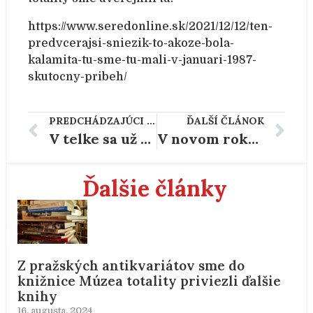
https://www.seredonline.sk/2021/12/12/ten-
predvcerajsi-sniezik-to-akoze-bola-
kalamita-tu-sme-tu-mali-v-januari-1987-
skutocny-pribeh/
PREDCHÁDZAJÚCI ČLÁNOK
ĎALŠÍ ČLÁNOK
V telke sa už vyjadril odborár a krajská sudkyňa, chýba ešte zdatný poľovník a hasič.
V novom roku nové dno. Vy to nevidíte?
Ďalšie články
Z pražských antikvariátov sme do
knižnice Múzea totality priviezli ďalšie
knihy
16. augusta, 2024