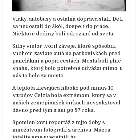
Vlaky, autobusy a ostatná doprava stáli. Deti
sa nedostali do škôl, dospelí do práce.
Niektoré dediny boli odrezané od sveta.
Silný vietor tvoril záveje, ktoré spôsobili
snehom zaviate autá na parkoviskách pred
panelákmi a popri cestách. Mestá boli plné
snahu, ktorý bolo potrebné odvážať mimo, u
nás to bolo za mesto.
A teplota klesajúca hlboko pod mínus 10
stupňov Celzia bola extrémom, ktorý sa v
našich zemepisných šírkach nevyskytoval
dávno pred tým a ani po ´87 roku.
Spomienkovú reportáž z tejto doby s
množstvom fotografií z archívu Múzea
totality sme uverejnili tu: