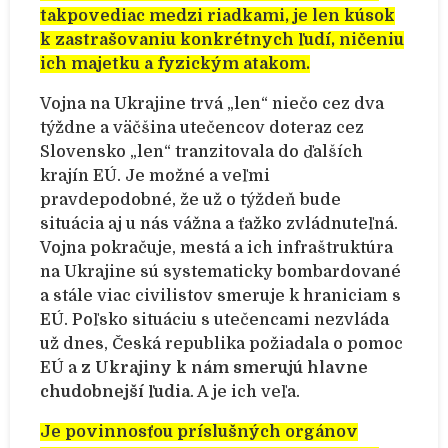
takpovediac medzi riadkami, je len kúsok
k zastrašovaniu konkrétnych ľudí, ničeniu
ich majetku a fyzickým atakom.
Vojna na Ukrajine trvá „len“ niečo cez dva
týždne a väčšina utečencov doteraz cez
Slovensko „len“ tranzitovala do ďalších
krajín EÚ. Je možné a veľmi
pravdepodobné, že už o týždeň bude
situácia aj u nás vážna a ťažko zvládnuteľná.
Vojna pokračuje, mestá a ich infraštruktúra
na Ukrajine sú systematicky bombardované
a stále viac civilistov smeruje k hraniciam s
EÚ. Poľsko situáciu s utečencami nezvláda
už dnes, Česká republika požiadala o pomoc
EÚ a
z Ukrajiny k nám smerujú hlavne
chudobnejší ľudia
. A je ich veľa.
Je povinnosťou príslušných orgánov