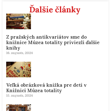
Ďalšie články
Z pražských antikvariátov sme do
knižnice Múzea totality priviezli ďalšie
knihy
16. augusta, 2024
Veľká obrázková knižka pre deti v
Knižnici Múzea totality
15. augusta, 2024