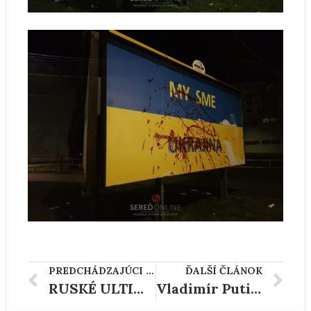
PREDCHÁDZAJÚCI ČLÁNOK
ĎALŠÍ ČLÁNOK
RUSKÉ ULTIMÁTUM – AKO BY VYZERALO SLOVENSKO?
Vladimír Putin sa zapísal do svetovej histórie na úrovni Stalina a Hitlera