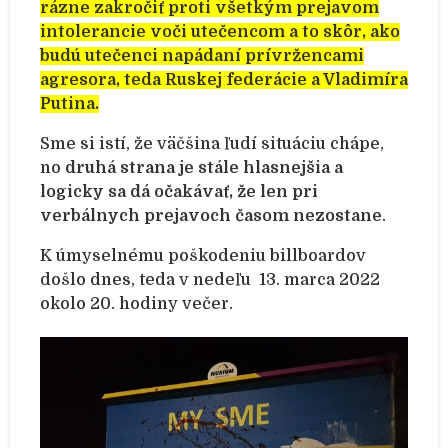
rázne zakročiť proti všetkým prejavom
intolerancie voči utečencom a to skôr, ako
budú utečenci napádaní prívržencami
agresora, teda Ruskej federácie a Vladimíra
Putina.
Sme si istí, že väčšina ľudí situáciu chápe,
no
druhá strana je stále hlasnejšia a
logicky sa dá očakávať, že len pri
verbálnych prejavoch časom nezostane
.
K úmyselnému poškodeniu billboardov
došlo dnes, teda v nedeľu 13. marca 2022
okolo 20. hodiny večer.