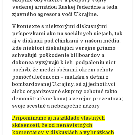
vedenej armádou Ruskej federácie a teda
zjavného agresora voči Ukrajine
.
V kontexte s niektorými diskusnými
príspevkami ako na sociálnych sieťach, tak
aj v diskusii pod článkami v našom médiu,
kde niektorí diskutujúci verejne priamo
schvaľujú poškodenie billboardov a
dokonca vyzývajú k ich podpáleniu
niet
pochýb, že medzi občanmi okrem ochoty
pomôcť utečencom – matkám s deťmi z
bombardovanej Ukrajiny, sú aj jednotlivci,
alebo organizované skupiny ochotné takto
demonštratívne konať a verejne prezentovať
svoje scestné a nebezpečné názory.
Pripomíname aj na základe vlastných
skúseností, že
od nenávistných
komentárov v diskusiách a vyhrážkach