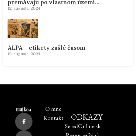
premávajú po vlastnom území…
12. augusta, 2024
ALPA – etikety zašlé časom
12. augusta, 2024
O mne
ODKAZY
Kontakt
SeredOnline.sk
Reporter24.sk