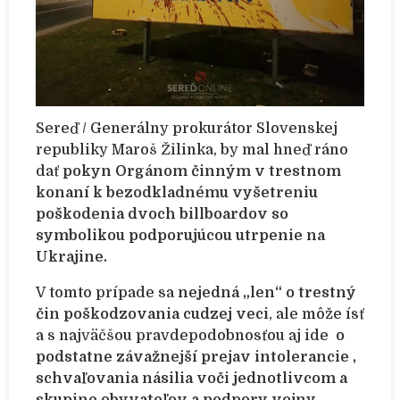
Sereď / Generálny prokurátor Slovenskej
republiky Maroš Žilinka, by mal hneď ráno
dať
pokyn Orgánom činným v trestnom
konaní k bezodkladnému vyšetreniu
poškodenia dvoch billboardov so
symbolikou podporujúcou utrpenie na
Ukrajine.
V tomto prípade sa
nejedná „len“ o trestný
čin poškodzovania cudzej veci
, ale môže ísť
a s najväčšou pravdepodobnosťou aj ide
o
podstatne závažnejší prejav intolerancie ,
schvaľovania násilia voči jednotlivcom a
skupine obyvateľov a podpory vojny