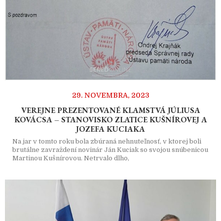
29. NOVEMBRA, 2023
VEREJNE PREZENTOVANÉ KLAMSTVÁ JÚLIUSA
KOVÁCSA – STANOVISKO ZLATICE KUŠNÍROVEJ A
JOZEFA KUCIAKA
Na jar v tomto roku bola zbúraná nehnuteľnosť, v ktorej boli
brutálne zavraždení novinár Ján Kuciak so svojou snúbenicou
Martinou Kušnírovou. Netrvalo dlho,