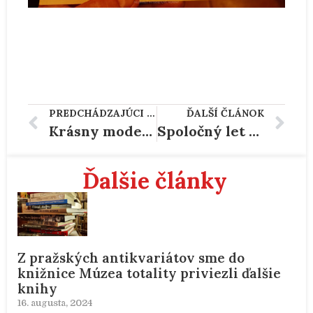
PREDCHÁDZAJÚCI ČLÁNOK
ĎALŠÍ ČLÁNOK
Krásny model motorky z čias budovania socializmu v Československu
Spoločný let SSSR a ČSSR do kozmu
Ďalšie články
Z pražských antikvariátov sme do
knižnice Múzea totality priviezli ďalšie
knihy
16. augusta, 2024