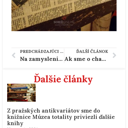
PREDCHÁDZAJÚCI ČLÁNOK
ĎALŠÍ ČLÁNOK
Na zamyslenie, nič viac…
Ak sme o charaktere smerákov doteraz pochybovali, po tomto incidente by sme mali mať vo veciach jasno
Ďalšie články
Z pražských antikvariátov sme do
knižnice Múzea totality priviezli ďalšie
knihy