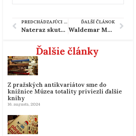
PREDCHÁDZAJÚCI ČLÁNOK
ĎALŠÍ ČLÁNOK
Nateraz skutočne posledná kniha vydaná o únose 66 Čechoslovákov v Angole
Waldemar Matuška emigroval (1986)
Ďalšie články
Z pražských antikvariátov sme do
knižnice Múzea totality priviezli ďalšie
knihy
16. augusta, 2024