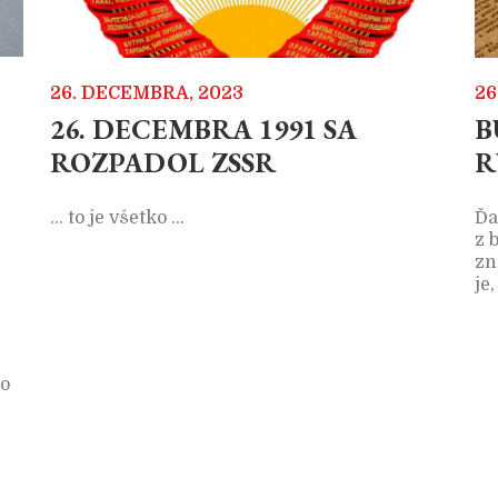
26. DECEMBRA, 2023
26
26. DECEMBRA 1991 SA
B
ROZPADOL ZSSR
R
… to je všetko …
Ďa
z 
zn
je
lo