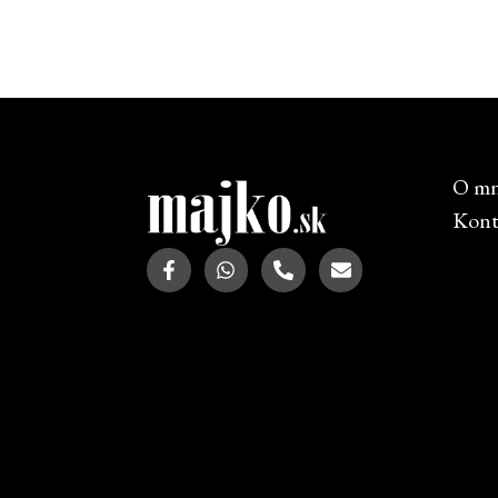
O m
Kont