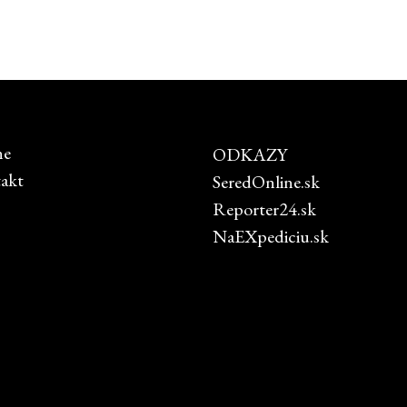
ne
ODKAZY
akt
SeredOnline.sk
Reporter24.sk
NaEXpediciu.sk