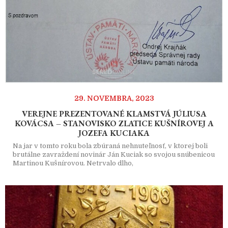
29. NOVEMBRA, 2023
VEREJNE PREZENTOVANÉ KLAMSTVÁ JÚLIUSA
KOVÁCSA – STANOVISKO ZLATICE KUŠNÍROVEJ A
JOZEFA KUCIAKA
Na jar v tomto roku bola zbúraná nehnuteľnosť, v ktorej boli
brutálne zavraždení novinár Ján Kuciak so svojou snúbenicou
Martinou Kušnírovou. Netrvalo dlho,