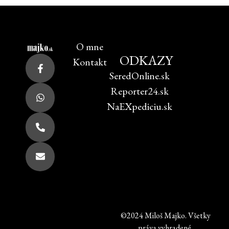
O mne
ODKAZY
Kontakt
SeredOnline.sk
Reporter24.sk
NaEXpediciu.sk
©2024 Miloš Majko. Všetky
práva vyhradené.