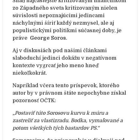
Snáď najčastejšie kritizovaným finančníkom
zo Západného sveta kritizovaným nielen
súvislosti nepoznajúcimi jedincami
náchylnými šíriť každý nezmysel, ale aj
populistickými politikmi súčasnej doby, je
práve
George Soros
.
Aj v diskusiách pod našimi článkami
slaboduchí jedinci dokážu v negatívnom
kontexte vygrcať jeho meno hneď
niekoľkokrát.
Napríklad včera tento príspevok, ktorého
autor by v právnom štáte nepochybne získal
pozornosť OČTK:
„Postaviť túto Sorosovu kurvu k múru a
zastreliť za vlastizradu. Bodka, vymaľované a
potom všetkých tých bastardov PS.“