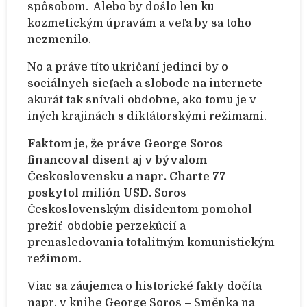
spôsobom. Alebo by došlo len ku
kozmetickým úpravám a veľa by sa toho
nezmenilo.
No a práve títo ukričaní jedinci by o
sociálnych sieťach a slobode na internete
akurát tak snívali obdobne, ako tomu je v
iných krajinách s diktátorskými režimami.
Faktom je, že práve George Soros
financoval disent aj v bývalom
Československu a napr. Charte 77
poskytol milión USD.
Soros
Československým disidentom pomohol
prežiť obdobie perzekúcií a
prenasledovania totalitným komunistickým
režimom.
Viac sa záujemca o historické fakty dočíta
napr. v knihe George Soros – Směnka na