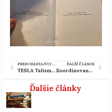
PREDCHÁDZAJÚCI ČLÁNOK
ĎALŠÍ ČLÁNOK
TESLA Talisman 308-U – Bakelitový elektronkový radiopřijímač
Koordinovaný letecký útok Iránu na Izrael výrazne eskaluje napätie na Blízkom východe
Ďalšie články