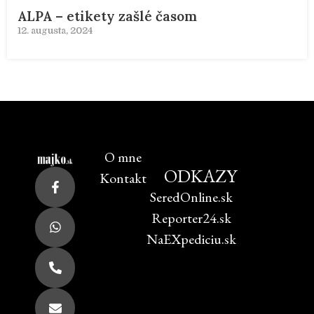
ALPA – etikety zašlé časom
12. augusta, 2024
O mne
ODKAZY
Kontakt
SeredOnline.sk
Reporter24.sk
NaEXpediciu.sk