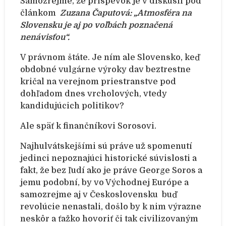
Samozrejme, že príspevok je v diskusii pod
článkom
Zuzana Čaputová: „Atmosféra na
Slovensku je aj po voľbách poznačená
nenávisťou“.
V právnom štáte. Je ním ale Slovensko, keď
obdobné vulgárne výroky dav beztrestne
kričal na verejnom priestranstve pod
dohľadom dnes vrcholových, vtedy
kandidujúcich politikov?
Ale späť k finančníkovi Sorosovi.
Najhulvátskejšími sú práve už spomenutí
jedinci nepoznajúci historické súvislosti a
fakt, že bez ľudí ako je práve George Soros a
jemu podobní, by vo Východnej Európe a
samozrejme aj v Československu buď
revolúcie nenastali, došlo by k nim výrazne
neskôr a ťažko hovoriť či tak civilizovaným