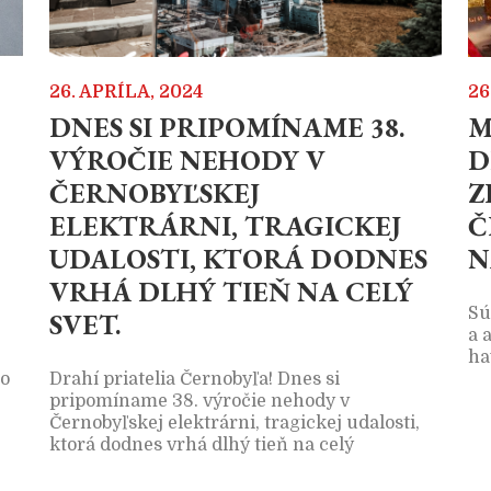
26. APRÍLA, 2024
26
DNES SI PRIPOMÍNAME 38.
M
VÝROČIE NEHODY V
D
ČERNOBYĽSKEJ
Z
ELEKTRÁRNI, TRAGICKEJ
Č
UDALOSTI, KTORÁ DODNES
N
VRHÁ DLHÝ TIEŇ NA CELÝ
Sú
SVET.
a 
ha
lo
Drahí priatelia Černobyľa! Dnes si
pripomíname 38. výročie nehody v
Černobyľskej elektrárni, tragickej udalosti,
ktorá dodnes vrhá dlhý tieň na celý