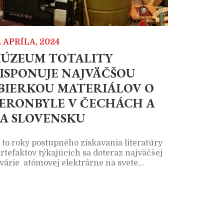
. APRÍLA, 2024
ÚZEUM TOTALITY
ISPONUJE NAJVÄČŠOU
BIERKOU MATERIÁLOV O
ERONBYLE V ČECHÁCH A
A SLOVENSKU
 to roky postupného získavania literatúry
artefaktov týkajúcich sa doteraz najväčšej
várie atómovej elektrárne na svete…