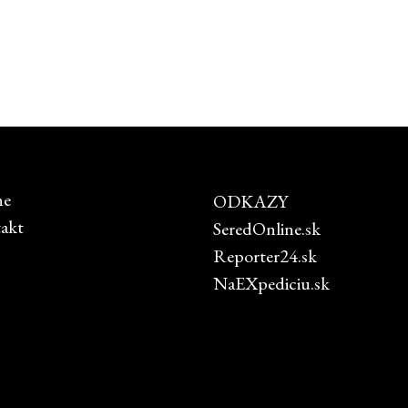
ne
ODKAZY
akt
SeredOnline.sk
Reporter24.sk
NaEXpediciu.sk