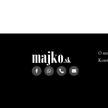
O m
Kont