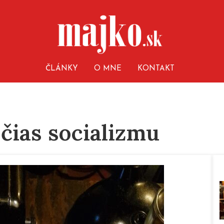
ČLÁNKY
O MNE
KONTAKT
 čias socializmu