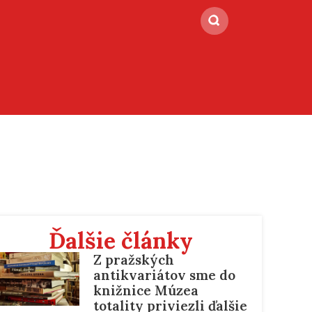
Ďalšie články
Z pražských
antikvariátov sme do
knižnice Múzea
totality priviezli ďalšie