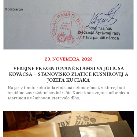
29. NOVEMBRA, 2023
VEREJNE PREZENTOVANÉ KLAMSTVÁ JÚLIUSA
KOVÁCSA – STANOVISKO ZLATICE KUŠNÍROVEJ A
JOZEFA KUCIAKA
Na jar v tomto roku bola zbúraná nehnuteľnosť, v ktorej boli
brutálne zavraždení novinár Ján Kuciak so svojou snúbenicou
Martinou Kušnírovou. Netrvalo dlho,