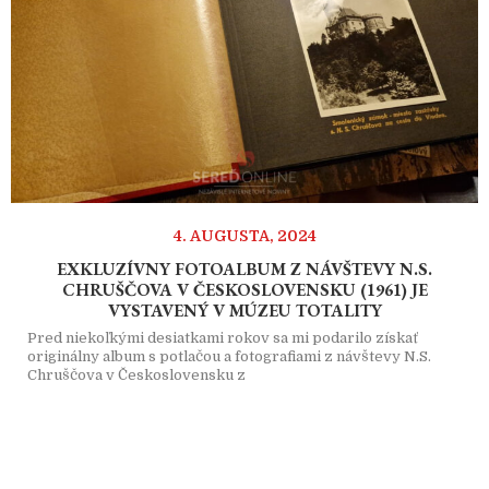
4. AUGUSTA, 2024
EXKLUZÍVNY FOTOALBUM Z NÁVŠTEVY N.S.
CHRUŠČOVA V ČESKOSLOVENSKU (1961) JE
VYSTAVENÝ V MÚZEU TOTALITY
Pred niekoľkými desiatkami rokov sa mi podarilo získať
originálny album s potlačou a fotografiami z návštevy N.S.
Chruščova v Československu z