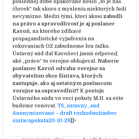
poslednej dobe opakované heslo „to je náš
človek“ tak skoro z myslenia niektorých ľudí
nevymizne. Medzi tými, ktorí akosi
zabudli
na právo a spravodlivosť je aj poslanec
Kavoň
, na ktorého zdĺhavé
propagandistické vyjadrenia na
rokovaniach OZ zabudneme len ťažko.
Ústavný súd dal Kavoňovi jasnú odpoveď,
aké „právo“ to verejne obhajoval.
Naberie
poslanec Kavoň odvahu verejne sa
obyvateľom obce Šintava, ktorých
zastupuje, ako aj ostatným poslancom
verejne sa ospravedlniť?
K postoju
Ústavného súdu vo veci pokuty M.H. sa ešte
budeme venovať.
TS_ustavny_sud
Anonymizované – draft rozhodnutiaobec
šintavapokuta20-10-29
]]>