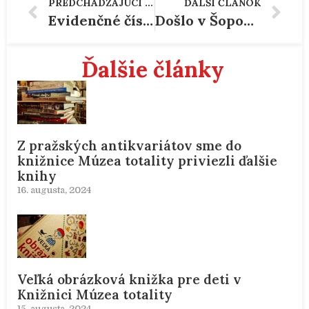
PREDCHÁDZAJÚCI ČLÁNOK
ĎALŠÍ ČLÁNOK
Evidenčné číslo z auta podpáleného na objednávku mám na stene v štúdiu. Aby naša rodina ani na chvíľu nezabudla…
Došlo v Šoporni popri dnešnom testovaní na COVID-19 k porušeniu zákona ?
Ďalšie články
Z pražských antikvariátov sme do
knižnice Múzea totality priviezli ďalšie
knihy
16. augusta, 2024
Veľká obrázková knižka pre deti v
Knižnici Múzea totality
15. augusta, 2024