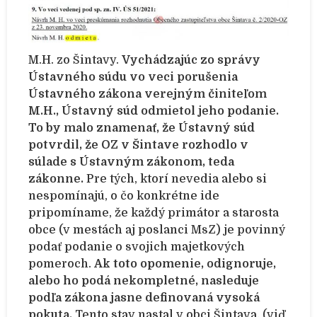
M.H. zo Šintavy.
Vychádzajúc zo správy
Ústavného súdu vo veci porušenia
Ústavného zákona verejným činiteľom
M.H., Ústavný súd odmietol jeho podanie.
To by malo znamenať, že Ústavný súd
potvrdil, že OZ v Šintave rozhodlo v
súlade s Ústavným zákonom, teda
zákonne.
Pre tých, ktorí nevedia alebo si
nespomínajú, o čo konkrétne ide
pripomíname, že každý primátor a starosta
obce (v mestách aj poslanci MsZ) je povinný
podať podanie o svojich majetkových
pomeroch.
Ak toto opomenie, odignoruje,
alebo ho podá nekompletné, nasleduje
podľa zákona jasne definovaná vysoká
pokuta.
Tento stav nastal v obci Šintava. (viď