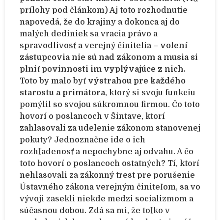
prílohy pod článkom) Aj toto rozhodnutie
napovedá, že do krajiny a dokonca aj do
malých dediniek sa vracia právo a
spravodlivosť a verejný činitelia –
volení
zástupcovia nie sú nad zákonom a musia si
plniť povinnosti im vyplývajúce z nich.
Toto by malo byť
výstrahou pre každého
starostu a primátora
, ktorý si svoju funkciu
pomýlil so svojou súkromnou firmou. Čo toto
hovorí o poslancoch v Šintave, ktorí
zahlasovali za udelenie zákonom stanovenej
pokuty? Jednoznačne ide o ich
rozhľadenosť a nepochybne aj odvahu. A čo
toto hovorí o poslancoch ostatných? Tí, ktorí
nehlasovali za zákonný trest pre porušenie
Ústavného zákona verejným činiteľom, sa vo
vývoji zasekli niekde medzi socializmom a
súčasnou dobou. Zdá sa mi, že toľko v