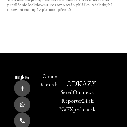
To druhé nie je vtip, ale návrh ministra zdravotníctva na
predlženie lockdownu. Pozor! Nová Vyhláška! Následující
omezení vstoupí v platnost přesně
O mne
ODKAZY
Kontakt
SeredOnline.sk
Reporter24.sk
NaEXpediciu.sk