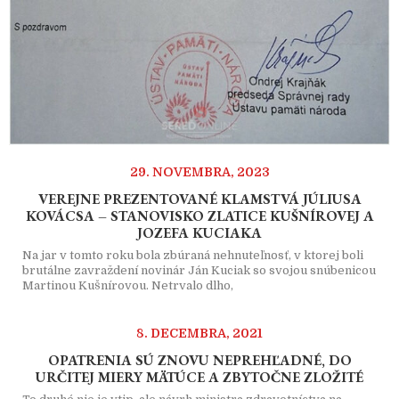
29. NOVEMBRA, 2023
VEREJNE PREZENTOVANÉ KLAMSTVÁ JÚLIUSA
KOVÁCSA – STANOVISKO ZLATICE KUŠNÍROVEJ A
JOZEFA KUCIAKA
Na jar v tomto roku bola zbúraná nehnuteľnosť, v ktorej boli
brutálne zavraždení novinár Ján Kuciak so svojou snúbenicou
Martinou Kušnírovou. Netrvalo dlho,
8. DECEMBRA, 2021
OPATRENIA SÚ ZNOVU NEPREHĽADNÉ, DO
URČITEJ MIERY MÄTÚCE A ZBYTOČNE ZLOŽITÉ