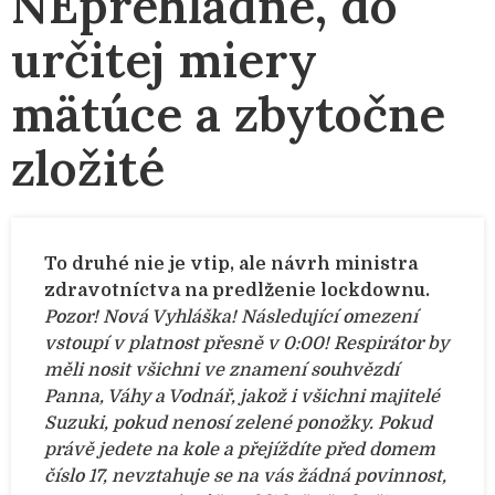
NEprehľadné, do
určitej miery
mätúce a zbytočne
zložité
To druhé nie je vtip, ale návrh ministra
zdravotníctva na predlženie lockdownu.
Pozor! Nová Vyhláška! Následující omezení
vstoupí v platnost přesně v 0:00!
Respirátor by
měli nosit všichni ve znamení souhvězdí
Panna, Váhy a Vodnář, jakož i všichni majitelé
Suzuki, pokud nenosí zelené ponožky.
Pokud
právě jedete na kole a přejíždíte před domem
číslo 17, nevztahuje se na vás žádná povinnost,