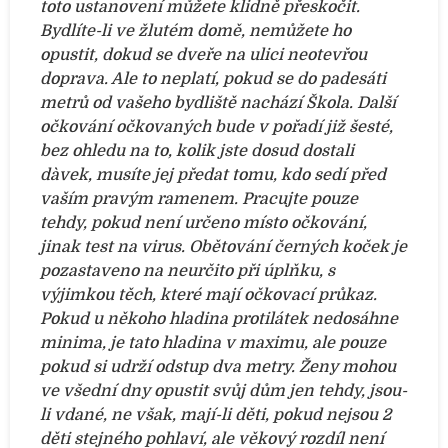
toto ustanovení můžete klidně přeskočit.
Bydlíte-li ve žlutém domě, nemůžete ho
opustit, dokud se dveře na ulici neotevřou
doprava. Ale to neplatí, pokud se do padesáti
metrů od vašeho bydliště nachází Škola.
Další
očkování očkovaných bude v pořadí již šesté,
bez ohledu na to, kolik jste dosud dostali
dàvek, musíte jej předat tomu, kdo sedí před
vaším pravým ramenem.
Pracujte pouze
tehdy, pokud není určeno místo očkování,
jinak test na virus.
Obětování černých koček je
pozastaveno na neurčito při úplňku, s
výjimkou těch, které mají očkovací průkaz.
Pokud u někoho hladina protilátek nedosáhne
minima, je tato hladina v maximu, ale pouze
pokud si udrží odstup dva metry.
Ženy mohou
ve všední dny opustit svůj dům jen tehdy, jsou-
li vdané, ne však, mají-li děti, pokud nejsou 2
děti stejného pohlaví, ale věkový rozdíl není