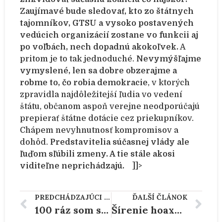
Zaujímavé bude sledovať, kto zo štátnych
tajomníkov, GTSU a vysoko postavených
vedúcich organizácií zostane vo funkcii aj
po voľbách, nech dopadnú akokoľvek.
A
pritom je to tak jednoduché.
Nevymýšľajme
vymyslené, len sa dobre obzerajme a
robme to, čo robia demokracie
, v ktorých
zpravidla najdôležitejší ľudia vo vedení
štátu, občanom aspoň verejne neodporúčajú
prepierať štátne dotácie cez priekupníkov.
Chápem nevyhnutnosť kompromisov a
dohôd.
Predstavitelia súčasnej vlády ale
ľuďom sľúbili zmeny. A tie stále akosi
viditeľne neprichádzajú.
]]>
PREDCHÁDZAJÚCI ČLÁNOK
ĎALŠÍ ČLÁNOK
100 ráz som sa chcel z tej samoty vrátiť domov, ale ustál som aspoň tie mizerné tri týždne.
Šírenie hoaxov a nezmyselnej propagandy pokračuje – ministerstvo navrhuje legislatívu