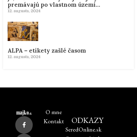
premávajú po vlastnom území…
12. augusta, 2024
ALPA – etikety zašlé časom
12. augusta, 2024
O mne
ODKAZY
Kontakt
SeredOnline.sk