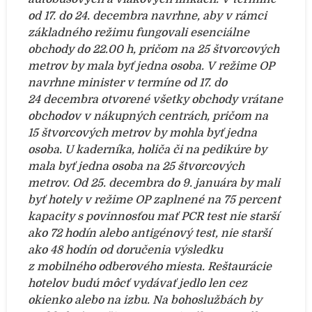
od 17. do 24. decembra navrhne, aby v rámci
základného režimu fungovali esenciálne
obchody do 22.00 h, pričom na 25 štvorcových
metrov by mala byť jedna osoba.
V režime OP
navrhne minister v termíne od 17. do
24 decembra otvorené všetky obchody vrátane
obchodov v nákupných centrách, pričom na
15 štvorcových metrov by mohla byť jedna
osoba. U kaderníka, holiča či na pedikúre by
mala byť jedna osoba na 25 štvorcových
metrov.
Od 25. decembra do 9. januára by mali
byť hotely v režime OP zaplnené na 75 percent
kapacity s povinnosťou mať PCR test nie starší
ako 72 hodín alebo antigénový test, nie starší
ako 48 hodín od doručenia výsledku
z mobilného odberového miesta.
Reštaurácie
hotelov budú môcť vydávať jedlo len cez
okienko alebo na izbu.
Na bohoslužbách by