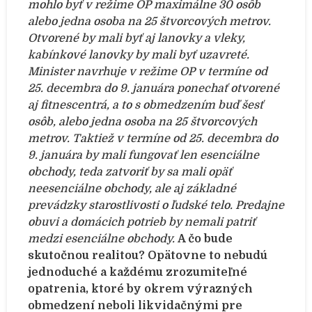
mohlo byť v režime OP maximálne 30 osôb
alebo jedna osoba na 25 štvorcových metrov.
Otvorené by mali byť aj lanovky a vleky,
kabínkové lanovky by mali byť uzavreté.
Minister navrhuje v režime OP v termíne od
25. decembra do 9. januára ponechať otvorené
aj fitnescentrá, a to s obmedzením buď šesť
osôb, alebo jedna osoba na 25 štvorcových
metrov.
Taktiež v termíne od 25. decembra do
9. januára by mali fungovať len esenciálne
obchody, teda zatvoriť by sa mali opäť
neesenciálne obchody, ale aj základné
prevádzky starostlivosti o ľudské telo. Predajne
obuvi a domácich potrieb by nemali patriť
medzi esenciálne obchody.
A čo bude
skutočnou realitou?
Opätovne to nebudú
jednoduché a každému zrozumiteľné
opatrenia, ktoré by okrem výrazných
obmedzení neboli likvidačnými pre