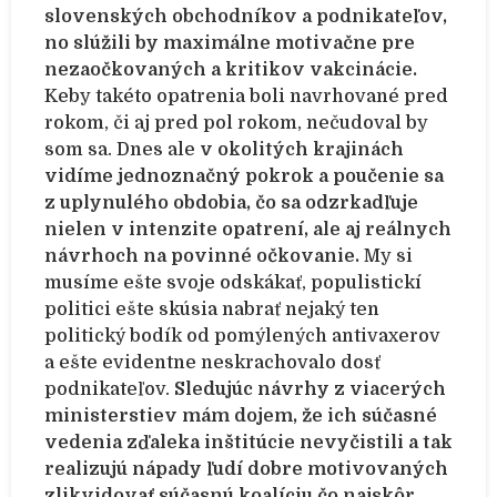
slovenských obchodníkov a podnikateľov,
no slúžili by maximálne motivačne pre
nezaočkovaných a kritikov vakcinácie.
Keby takéto opatrenia boli navrhované pred
rokom, či aj pred pol rokom, nečudoval by
som sa. Dnes ale
v okolitých krajinách
vidíme jednoznačný pokrok a poučenie sa
z uplynulého obdobia, čo sa odzrkadľuje
nielen v intenzite opatrení, ale aj reálnych
návrhoch na povinné očkovanie.
My si
musíme ešte svoje odskákať, populistickí
politici ešte skúsia nabrať nejaký ten
politický bodík od pomýlených antivaxerov
a ešte evidentne neskrachovalo dosť
podnikateľov.
Sledujúc návrhy z viacerých
ministerstiev mám dojem, že ich súčasné
vedenia zďaleka inštitúcie nevyčistili a tak
realizujú nápady ľudí dobre motivovaných
zlikvidovať súčasnú koalíciu čo najskôr.