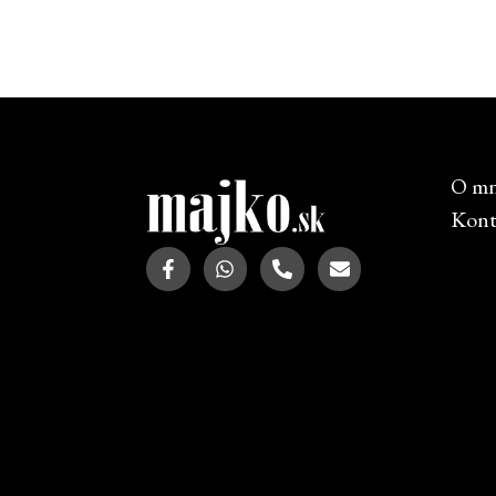
O m
Kont