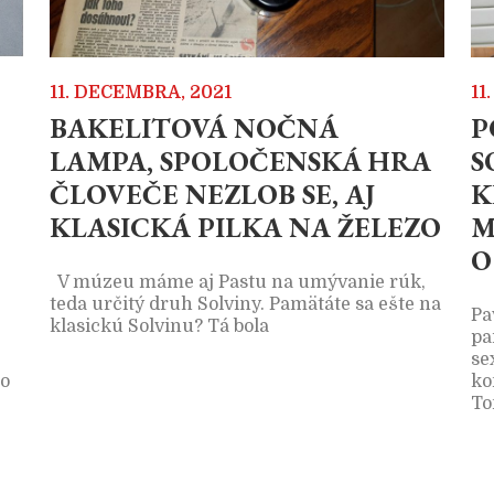
11. DECEMBRA, 2021
11
BAKELITOVÁ NOČNÁ
P
LAMPA, SPOLOČENSKÁ HRA
S
ČLOVEČE NEZLOB SE, AJ
K
KLASICKÁ PILKA NA ŽELEZO
M
O
V múzeu máme aj Pastu na umývanie rúk,
teda určitý druh Solviny. Pamätáte sa ešte na
Pa
klasickú Solvinu? Tá bola
pa
se
lo
ko
To