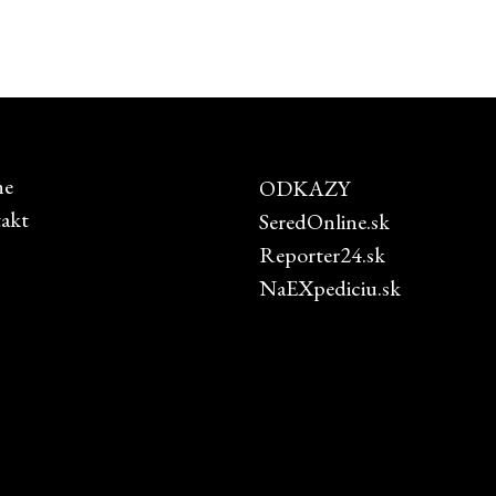
ne
ODKAZY
akt
SeredOnline.sk
Reporter24.sk
NaEXpediciu.sk