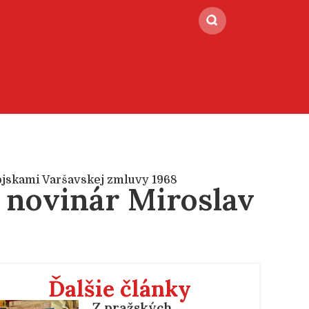
jskami Varšavskej zmluvy 1968
l novinár Miroslav
Ďalšie články
Z pražských