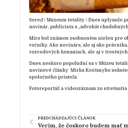
Sereď / Múzeum totality / Dnes uplynulo p
novinár, publicista a „advokát chudobnýc
Miro bol známou osobnosťou nielen pre oby
ročníky. Ako novinára, ale aj ako právnika
rozvodových konaniach, ale aj v trestných
Dnes neskoro popoludní sa v Múzeu totalit
novinové články Mirka Košťanyho uskuto
spoločného priateľa.
Fotoreportáž a videozáznam zo stretnutia
PREDCHÁDZAJÚCI ČLÁNOK