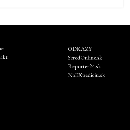
ne
ODKAZY
akt
SeredOnline.sk
Reporter24.sk
NaEXpediciu.sk