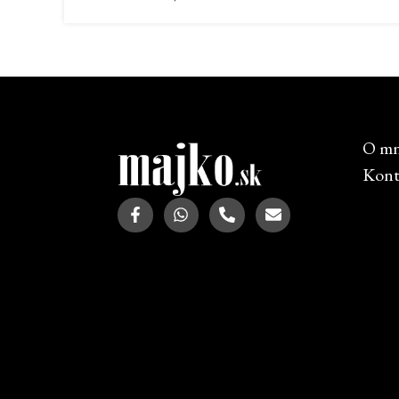
O m
Kont