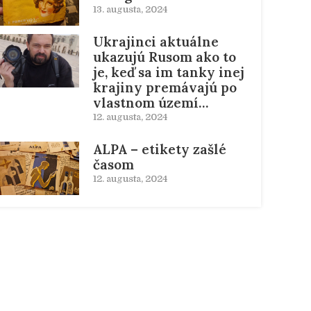
13. augusta, 2024
Ukrajinci aktuálne
ukazujú Rusom ako to
je, keď sa im tanky inej
krajiny premávajú po
vlastnom území…
12. augusta, 2024
ALPA – etikety zašlé
časom
12. augusta, 2024