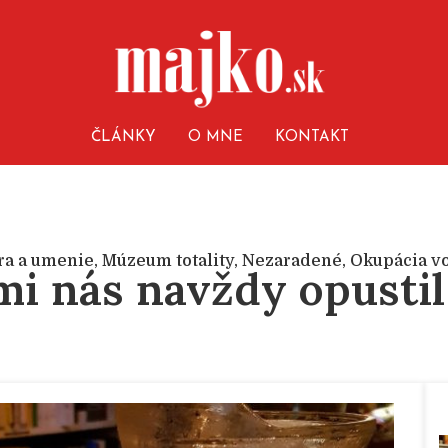
ČLÁNKY
O MNE
KONTAKT
ra a umenie
,
Múzeum totality
,
Nezaradené
,
Okupácia vo
mi nás navždy opusti