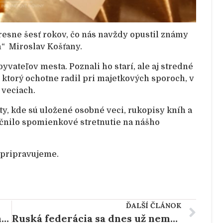
resne šesť rokov, čo nás navždy opustil známy
h“ Miroslav Košťany.
vateľov mesta. Poznali ho starí, ale aj stredné
, ktorý ochotne radil pri majetkových sporoch, v
 veciach.
y, kde sú uložené osobné veci, rukopisy kníh a
čnilo spomienkové stretnutie na nášho
 pripravujeme.
ĎALŠÍ ČLÁNOK
Verím, že čoskoro budem mať možnosť verejne odprezentovať nehorázne rozkrádanie finančných zdrojov EÚ na PPA ,,odborníkmi“ bývalej garnitúry.
Ruská federácia sa dnes už nemôže rozhodnúť, kedy a ako vojnu ukončí.