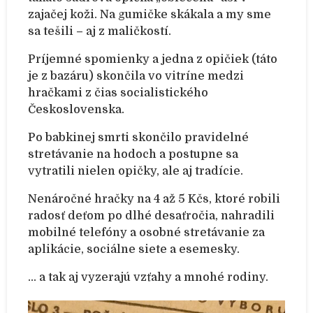
zajačej koži. Na gumičke skákala a my sme
sa tešili – aj z maličkostí.
Príjemné spomienky a jedna z opičiek (táto
je z bazáru) skončila vo vitríne medzi
hračkami z čias socialistického
Československa.
Po babkinej smrti skončilo pravidelné
stretávanie na hodoch a postupne sa
vytratili nielen opičky, ale aj tradície.
Nenáročné hračky na 4 až 5 Kčs, ktoré robili
radosť deťom po dlhé desaťročia, nahradili
mobilné telefóny a osobné stretávanie za
aplikácie, sociálne siete a esemesky.
… a tak aj vyzerajú vzťahy a mnohé rodiny.