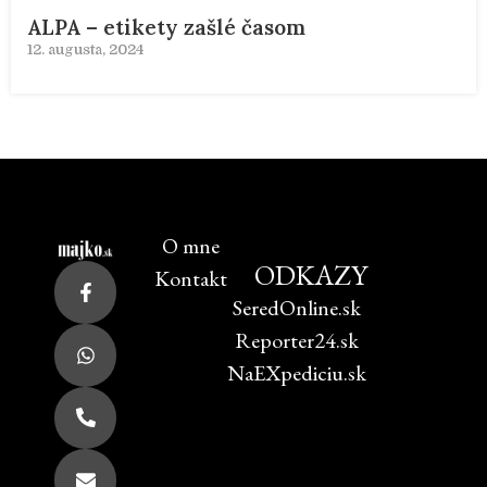
ALPA – etikety zašlé časom
12. augusta, 2024
O mne
ODKAZY
Kontakt
SeredOnline.sk
Reporter24.sk
NaEXpediciu.sk