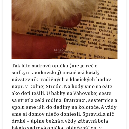
Tak túto sadrovú opičku (nie je reč o
sudkyni Jankovskej) pozná asi každý
návštevník tradičných a klasických hodov
napr. v Dolnej Strede. Na hody sme sa ešte
ako deti tešili. U babky na Váhovskej ceste
sa stretla celá rodina. Bratranci, sesternice a
spolu sme išli do dediny na kolotoče. A vždy
sme si domov niečo doniesli. Spravidla nič
drahé – úplne bežná a vždy zábavná bola
takáto sadrová opička „oblečená“ asi v