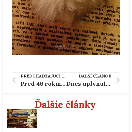
PREDCHÁDZAJÚCI ČLÁNOK
ĎALŠÍ ČLÁNOK
Pred 46 rokmi do vesmíru letel Vladimír Remek
Dnes uplynulo 30 rokov od smrti Karla Kryla
Ďalšie články